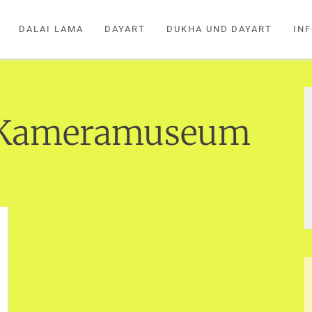
DALAI LAMA
DAYART
DUKHA UND DAYART
IN
Kameramuseum