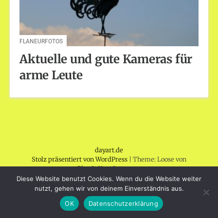
FLANEURFOTOS
Aktuelle und gute Kameras für
arme Leute
dayart.de
Stolz präsentiert von WordPress
|
Theme: Loose von
BlogOnYourOwn.com
.
Diese Website benutzt Cookies. Wenn du die Website weiter
nutzt, gehen wir von deinem Einverständnis aus.
OK
Datenschutzerklärung