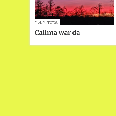
FLANEURFOTOS
Calima war da