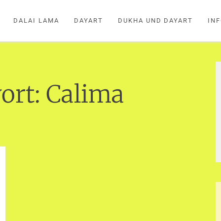
DALAI LAMA
DAYART
DUKHA UND DAYART
IN
ort:
Calima