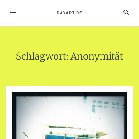
Zum
Inhalt
MENÜ
SUCHE
DAYART.DE
springen
Schlagwort:
Anonymität