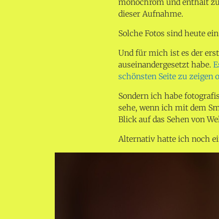
monochrom und enthält zugl
dieser Aufnahme.
Solche Fotos sind heute ein
Und für mich ist es der ers
auseinandergesetzt habe.
E
schönsten Seite zu zeigen 
Sondern ich habe fotografi
sehe, wenn ich mit dem Sma
Blick auf das Sehen von We
Alternativ hatte ich noch e