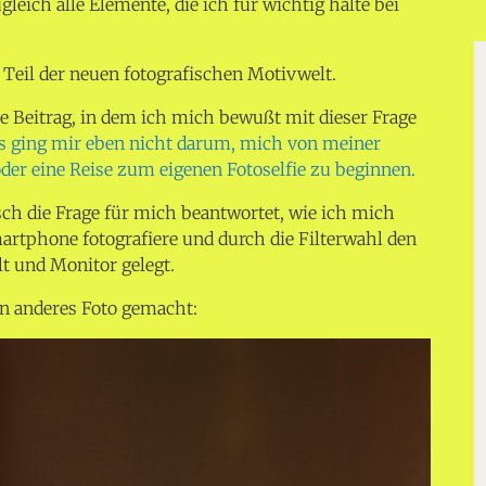
eich alle Elemente, die ich für wichtig halte bei
 Teil der neuen fotografischen Motivwelt.
te Beitrag, in dem ich mich bewußt mit dieser Frage
s ging mir eben nicht darum, mich von meiner
oder eine Reise zum eigenen Fotoselfie zu beginnen.
sch die Frage für mich beantwortet, wie ich mich
rtphone fotografiere und durch die Filterwahl den
lt und Monitor gelegt.
in anderes Foto gemacht: