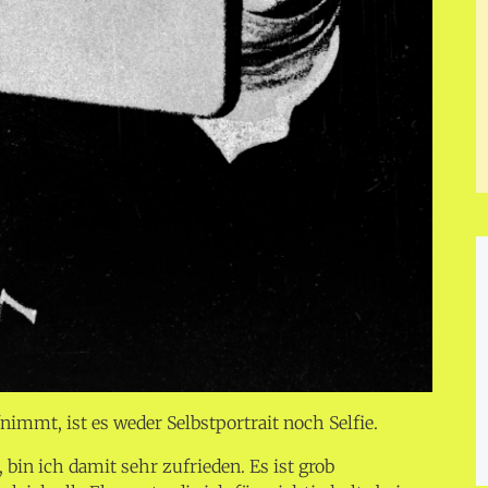
immt, ist es weder Selbstportrait noch Selfie.
bin ich damit sehr zufrieden. Es ist grob