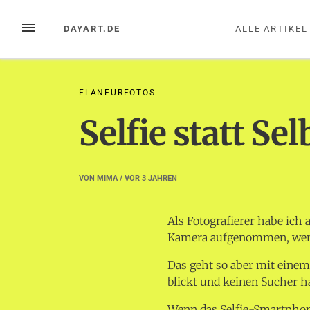
Zum
Inhalt
MENÜ
DAYART.DE
ALLE ARTIKEL
springen
FLANEURFOTOS
Selfie statt Sel
VON
MIMA
/ VOR
3 JAHREN
Als Fotografierer habe ich 
Kamera aufgenommen, wenn
Das geht so aber mit einem
blickt und keinen Sucher h
Wenn das Selfie-Smartphone