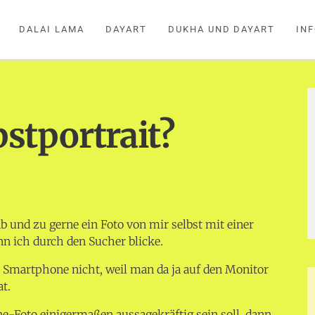
DALAI LAMA
DAYART
DUKHA UND DAYART
IN
bstportrait?
ab und zu gerne ein Foto von mir selbst mit einer
 ich durch den Sucher blicke.
 Smartphone nicht, weil man da ja auf den Monitor
at.
-Foto einigermaßen aussagekräftig sein soll, dann