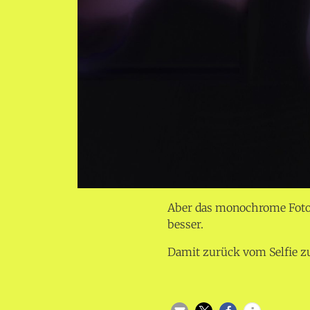
Aber das monochrome Foto
besser.
Damit zurück vom Selfie zu