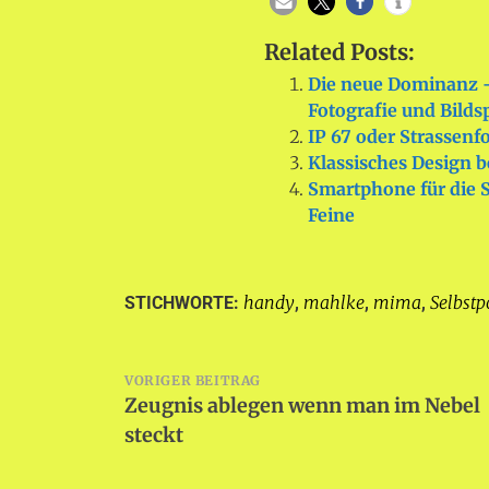
Related Posts:
Die neue Dominanz 
Fotografie und Bilds
IP 67 oder Strassenf
Klassisches Design 
Smartphone für die S
Feine
handy
mahlke
mima
Selbstp
STICHWORTE:
,
,
,
Beitragsnavigation
VORIGER BEITRAG
Zeugnis ablegen wenn man im Nebel
steckt