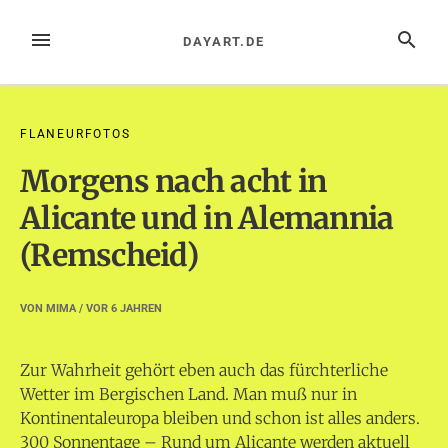
Zum
Inhalt
MENÜ
SUCHE
DAYART.DE
springen
FLANEURFOTOS
Morgens nach acht in
Alicante und in Alemannia
(Remscheid)
VON
MIMA
/ VOR
6 JAHREN
Zur Wahrheit gehört eben auch das fürchterliche
Wetter im Bergischen Land.
Man muß nur in
Kontinentaleuropa bleiben und schon ist alles anders.
300 Sonnentage – Rund um Alicante werden aktuell