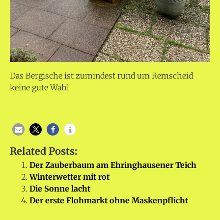
Das Bergische ist zumindest rund um Remscheid
keine gute Wahl
Related Posts:
Der Zauberbaum am Ehringhausener Teich
Winterwetter mit rot
Die Sonne lacht
Der erste Flohmarkt ohne Maskenpflicht