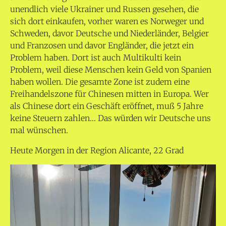
unendlich viele Ukrainer und Russen gesehen, die
sich dort einkaufen, vorher waren es Norweger und
Schweden, davor Deutsche und Niederländer, Belgier
und Franzosen und davor Engländer, die jetzt ein
Problem haben. Dort ist auch Multikulti kein
Problem, weil diese Menschen kein Geld von Spanien
haben wollen. Die gesamte Zone ist zudem eine
Freihandelszone für Chinesen mitten in Europa. Wer
als Chinese dort ein Geschäft eröffnet, muß 5 Jahre
keine Steuern zahlen… Das würden wir Deutsche uns
mal wünschen.
Heute Morgen in der Region Alicante, 22 Grad