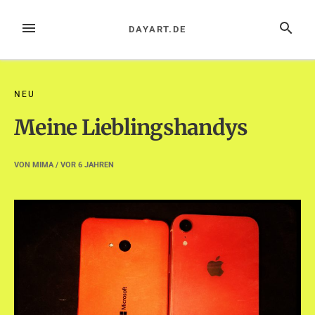
Zum
Inhalt
MENÜ
SUCHE
DAYART.DE
springen
NEU
Meine Lieblingshandys
VON
MIMA
/ VOR
6 JAHREN