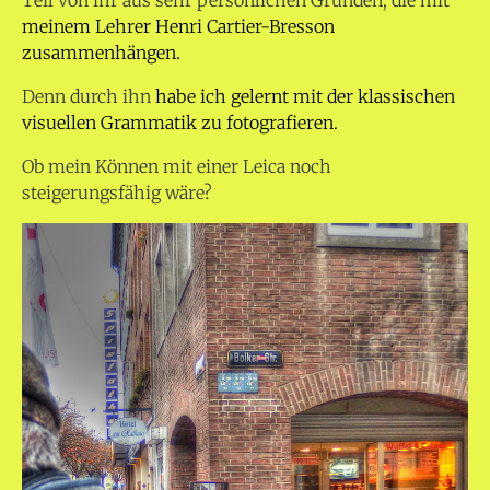
Teil von ihr aus sehr persönlichen Gründen, die mit
meinem Lehrer Henri Cartier-Bresson
zusammenhängen.
Denn durch ihn
habe ich gelernt mit der klassischen
visuellen Grammatik
zu fotografieren.
Ob mein Können mit einer Leica noch
steigerungsfähig wäre?