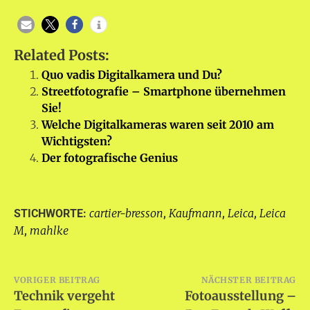
Related Posts:
Quo vadis Digitalkamera und Du?
Streetfotografie – Smartphone übernehmen
Sie!
Welche Digitalkameras waren seit 2010 am
Wichtigsten?
Der fotografische Genius
cartier-bresson
Kaufmann
Leica
Leica
STICHWORTE:
,
,
,
M
mahlke
,
Beitragsnavigation
VORIGER BEITRAG
NÄCHSTER BEITRAG
Technik vergeht
Fotoausstellung –