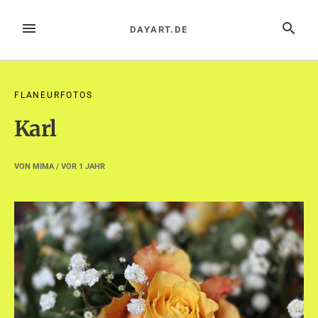
Zum
Inhalt
MENÜ
SUCHE
DAYART.DE
springen
FLANEURFOTOS
Karl
VON
MIMA
/ VOR
1 JAHR