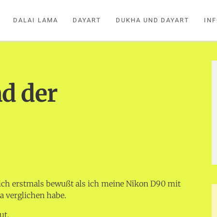
DALAI LAMA
DAYART
DUKHA UND DAYART
IN
d der
 ich erstmals bewußt als ich meine Nikon D90 mit
a verglichen habe.
ut.