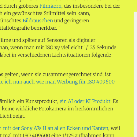
ld durch gröberes
Filmkorn
, das insbesondere bei der
 ein gewünschtes Stilmittel sein kann,
wünschtes
Bildrauschen
und geringeren
italfotografie bemerkbar. “
ilme und später auf Sensoren als digitaler
man, wenn man mit ISO xy vielleicht 1/125 Sekunde
 dabei in verschiedenen Lichtsituationen folgende
os gelten, wenn sie zusammengerechnet sind, ist
he ich nun auch wie man Werbung für ISO 409600
 nämlich ein Kunstprodukt,
ein AI oder KI Produkt.
Es
ber keine wirkliche Fotokamera im herkömmlichen
Licht zeigt.
h mit der Sony A7s II an allen Ecken und Kanten
, weil
t mal mit ISO 409600 eine 1/125 aufnahmen kann