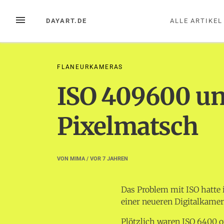
Zum
Inhalt
MENÜ
DAYART.DE
ALLE ARTIKEL
springen
FLANEURKAMERAS
ISO 409600 un
Pixelmatsch
VON
MIMA
/ VOR
7 JAHREN
Das Problem mit ISO hatte
einer neueren Digitalkamer
Plötzlich waren ISO 6400 o