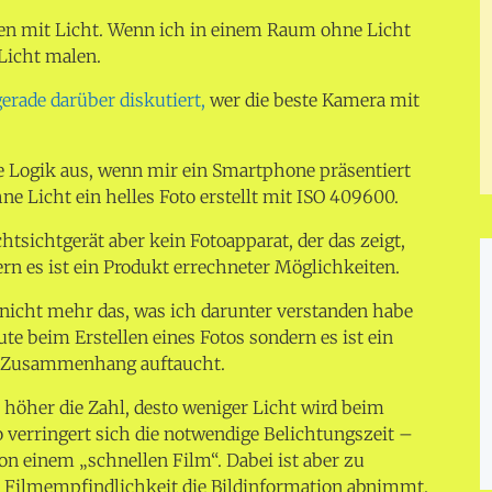
len mit Licht. Wenn ich in einem Raum ohne Licht
 Licht malen.
erade darüber diskutiert,
wer die beste Kamera mit
e Logik aus, wenn mir ein Smartphone präsentiert
e Licht ein helles Foto erstellt mit ISO 409600.
chtsichtgerät aber kein Fotoapparat, der das zeigt,
rn es ist ein Produkt errechneter Möglichkeiten.
nicht mehr das, was ich darunter verstanden habe
te beim Erstellen eines Fotos sondern es ist ein
n Zusammenhang auftaucht.
e höher die Zahl, desto weniger Licht wird beim
o verringert sich die notwendige Belichtungszeit –
on einem „schnellen Film“. Dabei ist aber zu
r Filmempfindlichkeit die Bildinformation abnimmt.