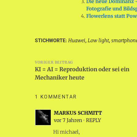
Die neue Dominanz 
Fotografie und Bilds
Flowerlens statt Pow
Huawei
Low light
smartphon
STICHWORTE:
,
,
Beitragsnavigation
VORIGER BEITRAG
KI = AI = Reproduktion oder sei ein
Mechaniker heute
1 KOMMENTAR
MARKUS SCHMITT
vor 7 Jahren
⋅
REPLY
Hi michael,