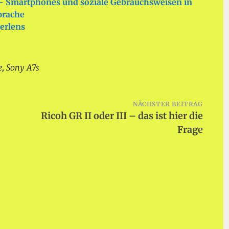
– Smartphones und soziale Gebrauchsweisen in
prache
erlens
e
Sony A7s
,
NÄCHSTER BEITRAG
Ricoh GR II oder III – das ist hier die
Frage