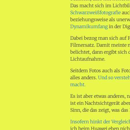
Das macht sich im Lichtbi
Schwarzweißfotografie
auch
beziehungsweise als uner
Dynamikumfang
in der Dig
Dabei bezog man sich auf F
Filmersatz. Damit meinte 
belichtet, dann ergibt sich
Lichtaufnahme.
Seitdem Fotos auch als Fot
alles anders.
Und so verste
macht.
Es ist aber etwas anderes,
ist ein Nachtsichtgerät a
Sinn, die das zeigt, was das 
Insofern hinkt der Vergleic
ich beim Huawei eben nich