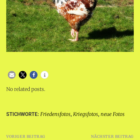
No related posts.
Friedensfotos
Kriegsfotos
neue Fotos
STICHWORTE:
,
,
Beitragsnavigation
VORIGER BEITRAG
NÄCHSTER BEITRAG