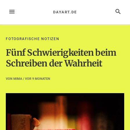
Zum
Inhalt
MENÜ
SUCHE
DAYART.DE
springen
FOTOGRAFISCHE NOTIZEN
Fünf Schwierigkeiten beim
Schreiben der Wahrheit
VON
MIMA
/ VOR
9 MONATEN