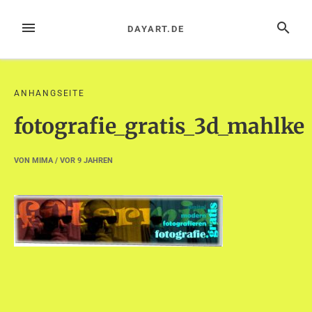
Zum
Inhalt
MENÜ
SUCHE
DAYART.DE
springen
ANHANGSEITE
fotografie_gratis_3d_mahlke
VON
MIMA
/ VOR
9 JAHREN