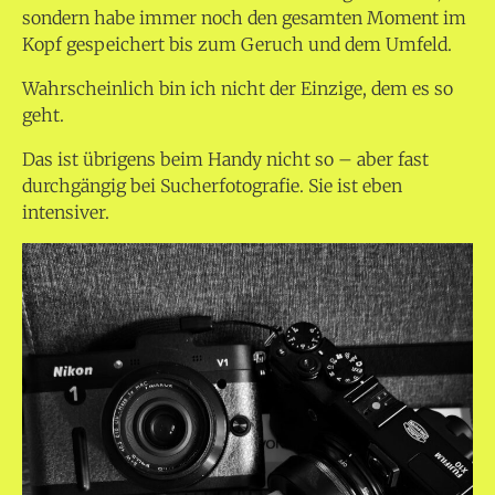
sondern habe immer noch den gesamten Moment im
Kopf gespeichert bis zum Geruch und dem Umfeld.
Wahrscheinlich bin ich nicht der Einzige, dem es so
geht.
Das ist übrigens beim Handy nicht so – aber fast
durchgängig bei Sucherfotografie. Sie ist eben
intensiver.