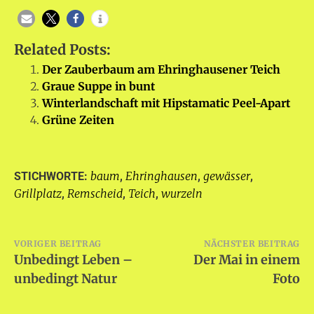
Related Posts:
Der Zauberbaum am Ehringhausener Teich
Graue Suppe in bunt
Winterlandschaft mit Hipstamatic Peel-Apart
Grüne Zeiten
baum
Ehringhausen
gewässer
STICHWORTE:
,
,
,
Grillplatz
Remscheid
Teich
wurzeln
,
,
,
Beitragsnavigation
VORIGER BEITRAG
NÄCHSTER BEITRAG
Unbedingt Leben –
Der Mai in einem
unbedingt Natur
Foto