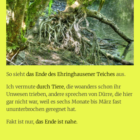
So sieht
das Ende des Ehringhausener Teiches
aus.
Ich vermute
durch Tiere
, die woanders schon ihr
Unwesen trieben, andere sprechen von Dürre, die hier
gar nicht war, weil es sechs Monate bis März fast
ununterbrochen geregnet hat.
Fakt ist nur,
das Ende ist nahe.