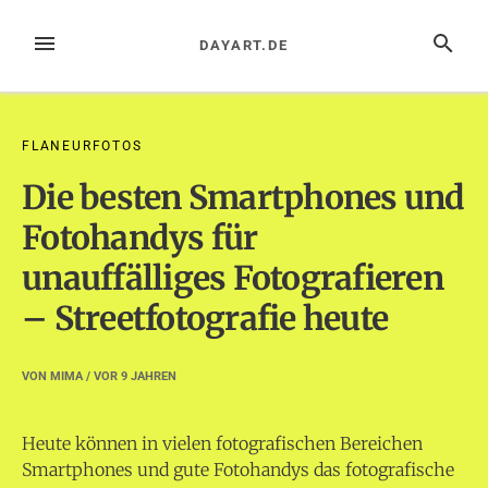
Zum
Inhalt
MENÜ
SUCHE
DAYART.DE
springen
FLANEURFOTOS
Die besten Smartphones und
Fotohandys für
unauffälliges Fotografieren
– Streetfotografie heute
VON
MIMA
/ VOR
9 JAHREN
Heute können in vielen fotografischen Bereichen
Smartphones und gute Fotohandys das fotografische