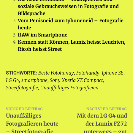
soziale Gebrauchsweisen in Fotografie und
Bildsprache
Vom Penisneid zum Iphoneneid – Fotografie
heute
RAW im Smartphone
Kennen statt Können, Lumix heisst Leuchten,
Ricoh heisst Street
Beste Fotohandy
Fotohandy
Iphone SE
STICHWORTE:
,
,
,
LG G4
smartphone
Sony Xperia XZ Compact
,
,
,
Streetfotografie
Unauffälliges Fotografieren
,
Beitragsnavigation
VORIGER BEITRAG
NÄCHSTER BEITRAG
Unauffälliges
Mit dem LG G4 und
Fotografieren heute
der Lumix FZ72
– Streetfotografie
unterwegs – gut