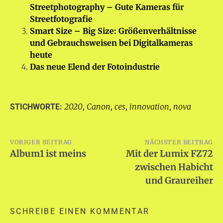
Streetphotography – Gute Kameras für
Streetfotografie
Smart Size – Big Size: Größenverhältnisse
und Gebrauchsweisen bei Digitalkameras
heute
Das neue Elend der Fotoindustrie
2020
Canon
ces
innovation
nova
STICHWORTE:
,
,
,
,
Beitragsnavigation
VORIGER BEITRAG
NÄCHSTER BEITRAG
Album1 ist meins
Mit der Lumix FZ72
zwischen Habicht
und Graureiher
SCHREIBE EINEN KOMMENTAR