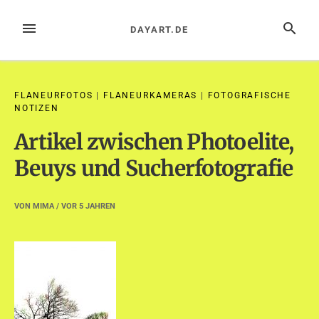
Zum
Inhalt
MENÜ
SUCHE
DAYART.DE
springen
FLANEURFOTOS
|
FLANEURKAMERAS
|
FOTOGRAFISCHE
NOTIZEN
Artikel zwischen Photoelite,
Beuys und Sucherfotografie
VON
MIMA
/ VOR
5 JAHREN