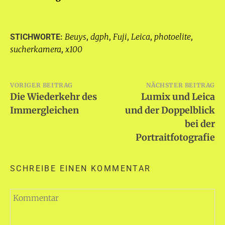
Beuys
dgph
Fuji
Leica
photoelite
STICHWORTE:
,
,
,
,
,
sucherkamera
x100
,
Beitragsnavigation
VORIGER BEITRAG
NÄCHSTER BEITRAG
Die Wiederkehr des
Lumix und Leica
Immergleichen
und der Doppelblick
bei der
Portraitfotografie
SCHREIBE EINEN KOMMENTAR