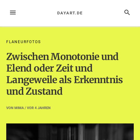
Zum
Inhalt
MENÜ
SUCHE
DAYART.DE
springen
FLANEURFOTOS
Zwischen Monotonie und
Elend oder Zeit und
Langeweile als Erkenntnis
und Zustand
VON
MIMA
/ VOR
4 JAHREN