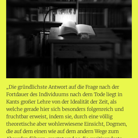
„Die gründlichste Antwort auf die Frage nach der
Fortdauer des Individuums nach dem Tode liegt in
Kants großer Lehre von der Idealität der Zeit, als
welche gerade hier sich besonders folgenreich und
fruchtbar erweist, indem sie, durch eine völlig
theoretische aber wohlerwiesene Einsicht, Dogmen,
die auf dem einen wie auf dem andern Wege zum