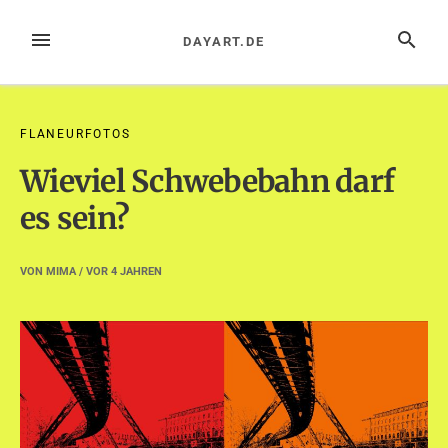
Zum
Inhalt
MENÜ
SUCHE
DAYART.DE
springen
FLANEURFOTOS
Wieviel Schwebebahn darf
es sein?
VON
MIMA
/ VOR
4 JAHREN