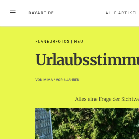
Zum
Inhalt
MENÜ
DAYART.DE
ALLE ARTIKEL
springen
FLANEURFOTOS
|
NEU
Urlaubsstimm
VON
MIMA
/ VOR
6 JAHREN
Alles eine Frage der Sichtw