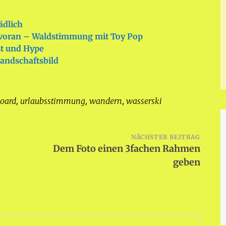
ädlich
t voran – Waldstimmung mit Toy Pop
t und Hype
Landschaftsbild
oard
urlaubsstimmung
wandern
wasserski
,
,
,
NÄCHSTER BEITRAG
Dem Foto einen 3fachen Rahmen
geben