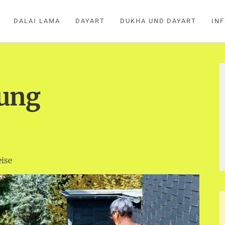
DALAI LAMA
DAYART
DUKHA UND DAYART
IN
ung
eise