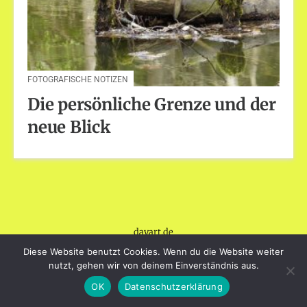
FOTOGRAFISCHE NOTIZEN
Die persönliche Grenze und der
neue Blick
dayart.de
Stolz präsentiert von WordPress
|
Theme: Loose von
Diese Website benutzt Cookies. Wenn du die Website weiter
BlogOnYourOwn.com
.
nutzt, gehen wir von deinem Einverständnis aus.
OK
Datenschutzerklärung