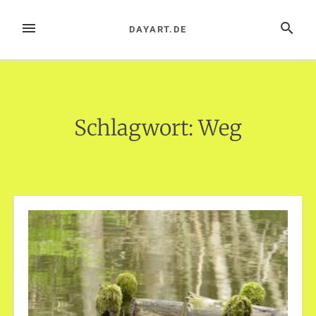
Zum
Inhalt
MENÜ
SUCHE
DAYART.DE
springen
Schlagwort:
Weg