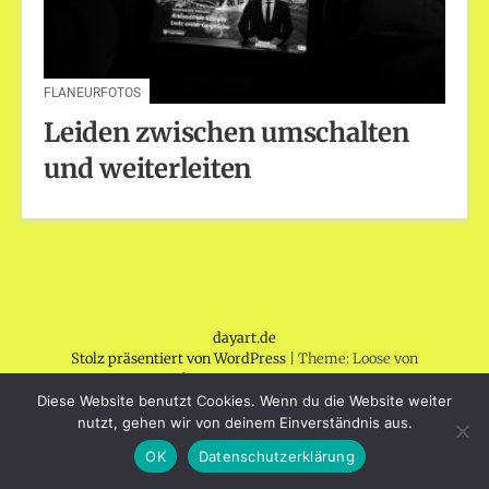
FLANEURFOTOS
Leiden zwischen umschalten
und weiterleiten
dayart.de
Stolz präsentiert von WordPress
|
Theme: Loose von
BlogOnYourOwn.com
.
Diese Website benutzt Cookies. Wenn du die Website weiter
nutzt, gehen wir von deinem Einverständnis aus.
OK
Datenschutzerklärung