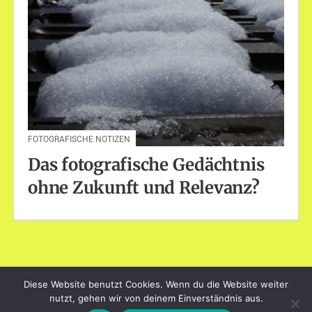
FOTOGRAFISCHE NOTIZEN
Das fotografische Gedächtnis
ohne Zukunft und Relevanz?
Diese Website benutzt Cookies. Wenn du die Website weiter
dayart.de
nutzt, gehen wir von deinem Einverständnis aus.
Stolz präsentiert von WordPress
|
Theme: Loose von