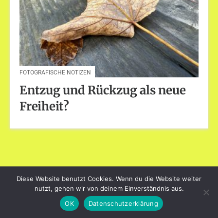
FOTOGRAFISCHE NOTIZEN
Entzug und Rückzug als neue
Freiheit?
Diese Website benutzt Cookies. Wenn du die Website weiter
dayart.de
nutzt, gehen wir von deinem Einverständnis aus.
Stolz präsentiert von WordPress
|
Theme: Loose von
BlogOnYourOwn.com
.
OK
Datenschutzerklärung