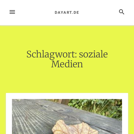
Zum
Inhalt
MENÜ
SUCHE
DAYART.DE
springen
Schlagwort:
soziale
Medien