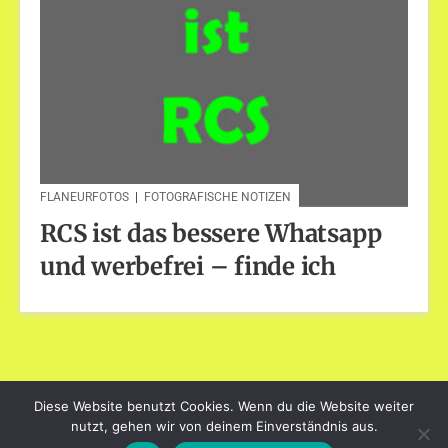
FLANEURFOTOS
|
FOTOGRAFISCHE NOTIZEN
RCS ist das bessere Whatsapp
und werbefrei – finde ich
Diese Website benutzt Cookies. Wenn du die Website weiter
dayart.de
nutzt, gehen wir von deinem Einverständnis aus.
Stolz präsentiert von WordPress
|
Theme: Loose von