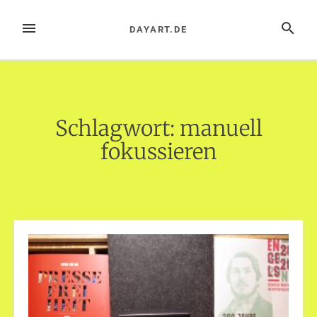
Zum
Inhalt
MENÜ
SUCHE
DAYART.DE
springen
Schlagwort:
manuell
fokussieren