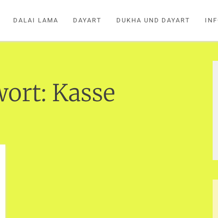
DALAI LAMA
DAYART
DUKHA UND DAYART
IN
wort:
Kasse