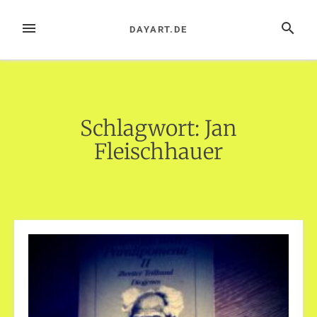
Zum
Inhalt
MENÜ
SUCHE
DAYART.DE
springen
Schlagwort:
Jan
Fleischhauer