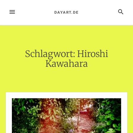
Zum
Inhalt
MENÜ
SUCHE
DAYART.DE
springen
Schlagwort:
Hiroshi
Kawahara