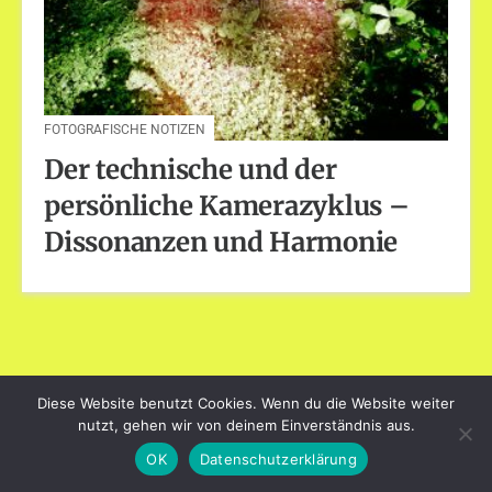
FOTOGRAFISCHE NOTIZEN
Der technische und der
persönliche Kamerazyklus –
Dissonanzen und Harmonie
Diese Website benutzt Cookies. Wenn du die Website weiter
dayart.de
nutzt, gehen wir von deinem Einverständnis aus.
Stolz präsentiert von WordPress
|
Theme: Loose von
BlogOnYourOwn.com
.
OK
Datenschutzerklärung