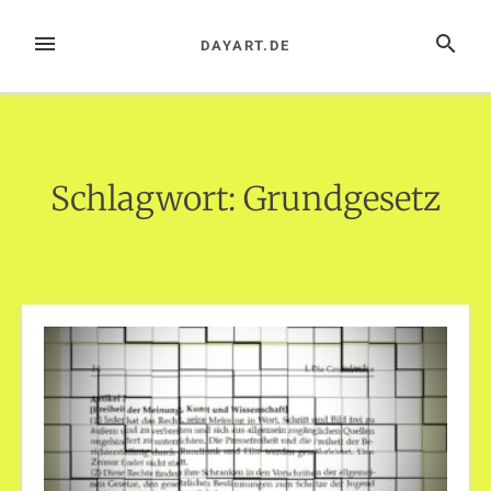
Zum
Inhalt
MENÜ
SUCHE
DAYART.DE
springen
Schlagwort:
Grundgesetz