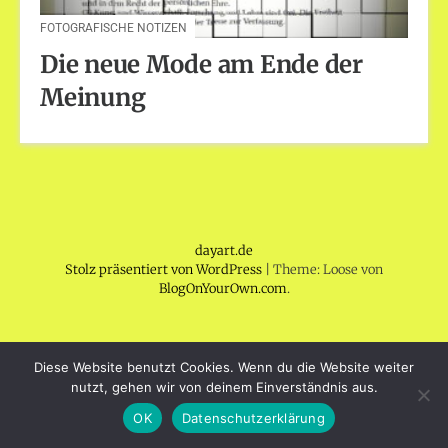
FOTOGRAFISCHE NOTIZEN
Die neue Mode am Ende der
Meinung
dayart.de
Stolz präsentiert von WordPress
|
Theme: Loose von
BlogOnYourOwn.com
.
Diese Website benutzt Cookies. Wenn du die Website weiter
nutzt, gehen wir von deinem Einverständnis aus.
OK
Datenschutzerklärung