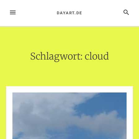
Zum
Inhalt
MENÜ
SUCHE
DAYART.DE
springen
Schlagwort:
cloud