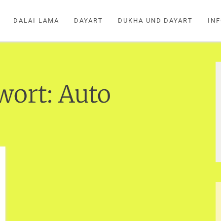
DALAI LAMA
DAYART
DUKHA UND DAYART
IN
wort:
Auto