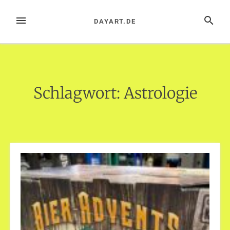
Zum
Inhalt
MENÜ
SUCHE
DAYART.DE
springen
Schlagwort:
Astrologie