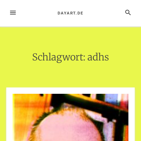
Zum
Inhalt
MENÜ
SUCHE
DAYART.DE
springen
Schlagwort:
adhs