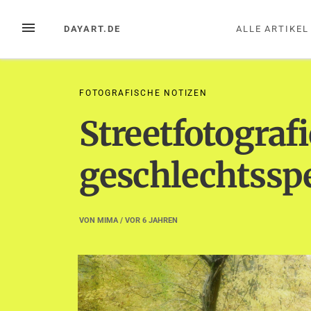
Zum
Inhalt
MENÜ
DAYART.DE
ALLE ARTIKEL
springen
FOTOGRAFISCHE NOTIZEN
Streetfotografi
geschlechtsspe
VON
MIMA
/ VOR
6 JAHREN