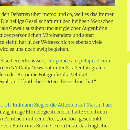
 den Debatten über metoo und co, weil es das immer
.
Die heilige Gesellschaft mit den heiligen Menschen,
oziale Gewalt ausüben und auf gleicher Augenhöhe
ukt des persönlichen Miteinanders und sonst
ers sieht, hat in der Weltgeschichte ebenso viele
wird es uns noch ewig begleiten.
kel so bemerkenswert,
der gerade auf petapixel.com
in den NY Daily News hat unter Straßenfotografen
m der Autor die Fotografie als „Vehikel
walt an öffentlichen Orten“ bezeichnet hat.“
at Ulf-Erdmann Ziegler die Attacken auf Martin Parr
anzigjährige Ethnologiestudentin hatte von ihrem
ein Fotobuch mit dem Titel „London“ geschenkt
von Butturinis Buch. Sie entdeckte das fragliche