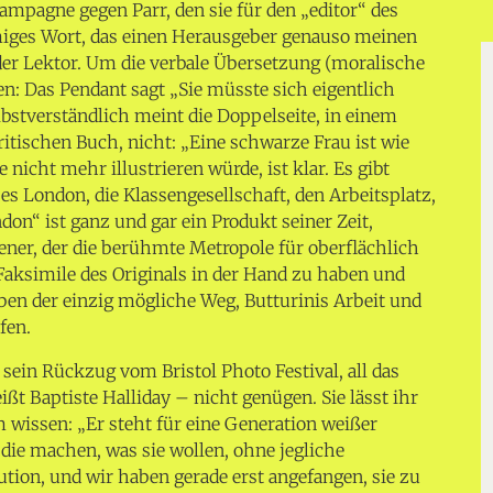
ampagne gegen Parr, den sie für den „editor“ des
iges Wort, das einen Herausgeber genauso meinen
der Lektor. Um die verbale Übersetzung (moralische
en: Das Pendant sagt „Sie müsste sich eigentlich
lbstverständlich meint die Doppelseite, in einem
itischen Buch, nicht: „Eine schwarze Frau ist wie
 nicht mehr illustrieren würde, ist klar. Es gibt
ses London, die Klassengesellschaft, den Arbeitsplatz,
ndon“ ist ganz und gar ein Produkt seiner Zeit,
iener, der die berühmte Metropole für oberflächlich
 Faksimile des Originals in der Hand zu haben und
eben der einzig mögliche Weg, Butturinis Arbeit und
fen.
sein Rückzug vom Bristol Photo Festival, all das
ißt Baptiste Halliday – nicht genügen. Sie lässt ihr
 wissen: „Er steht für eine Generation weißer
 die machen, was sie wollen, ohne jegliche
ution, und wir haben gerade erst angefangen, sie zu