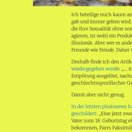
Ich beteilige mich kaum an
gab und immer geben wird
die ihre Sexualität ohne s
agieren, ist wohl ein Prod
illusionär. Aber wer es and
Freunde wie Feinde. Daher 
Deshalb finde ich den Arti
wiedergegeben wurde
: „… 
Empörung ausgelöst, nachde
geschlechtsspezifischer Ge
Damit aber nicht genug.
In der letzten photonews h
geschildert:
„Eine jetzt zw
Vater zum 18. Geburtstag 
bekommen, Parrs Faksimile 