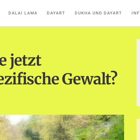
DALAI LAMA
DAYART
DUKHA UND DAYART
IN
e jetzt
zifische Gewalt?