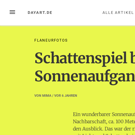
Zum
Inhalt
MENÜ
DAYART.DE
ALLE ARTIKEL
springen
FLANEURFOTOS
Schattenspiel 
Sonnenaufga
VON
MIMA
/ VOR
6 JAHREN
Ein wunderbarer Sonnenauf
Nachbarschaft, ca. 100 Mete
den Ausblick.
Das war der 