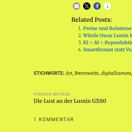
Related Posts:
Preise und Relation
Würde Oscar Lumix k
KI = AI = Reprodukti
Smartformat statt Vo
Art
Brennweite
digitalkamera
STICHWORTE:
,
,
Beitragsnavigation
VORIGER BEITRAG
Die Lust an der Lumix GX80
1 KOMMENTAR