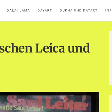
DALAI LAMA
DAYART
DUKHA UND DAYART
IN
ischen Leica und