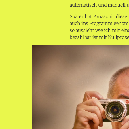
automatisch und manuell u
Später hat Panasonic diese 
auch ins Programm genomme
so aussieht wie ich mir ein
bezahlbar ist mit Nullproze