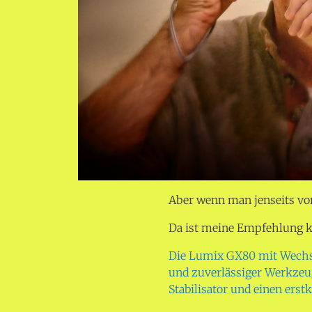
Aber wenn man jenseits v
Da ist meine Empfehlung k
Die Lumix GX80 mit Wechse
und zuverlässiger Werkzeug
Stabilisator und einen ers