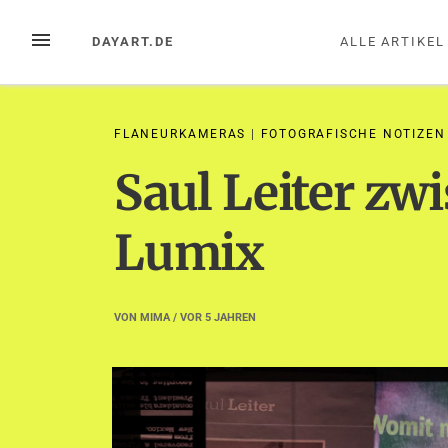
Zum
Inhalt
MENÜ
DAYART.DE
ALLE ARTIKEL
springen
FLANEURKAMERAS
|
FOTOGRAFISCHE NOTIZEN
Saul Leiter zw
Lumix
VON
MIMA
/ VOR
5 JAHREN