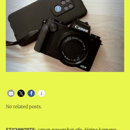
No related posts.
canon powershot g5x
kleine kameras
STICHWORTE:
,
,