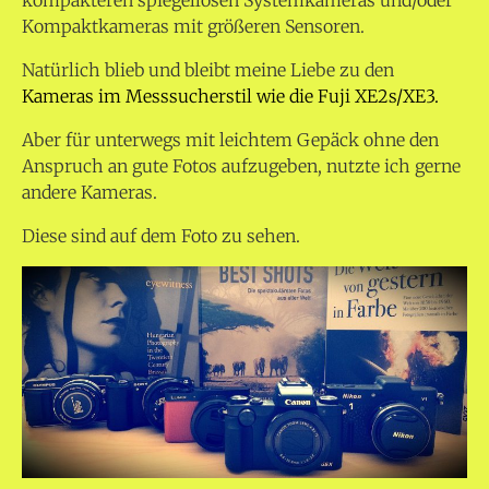
kompakteren spiegellosen Systemkameras und/oder
Kompaktkameras mit größeren Sensoren.
Natürlich blieb und bleibt meine Liebe zu den
Kameras im Messsucherstil wie die Fuji XE2s/XE3.
Aber für unterwegs mit leichtem Gepäck ohne den
Anspruch an gute Fotos aufzugeben, nutzte ich gerne
andere Kameras.
Diese sind auf dem Foto zu sehen.