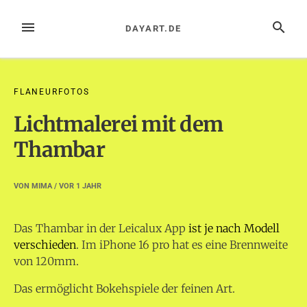
Zum
Inhalt
MENÜ
SUCHE
DAYART.DE
springen
FLANEURFOTOS
Lichtmalerei mit dem
Thambar
VON
MIMA
/ VOR
1 JAHR
Das Thambar in der Leicalux App
ist je nach Modell
verschieden
. Im iPhone 16 pro hat es eine Brennweite
von 120mm.
Das ermöglicht Bokehspiele der feinen Art.