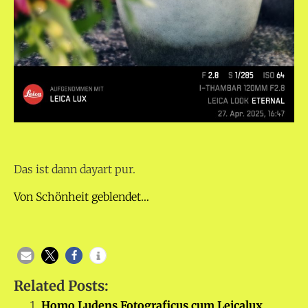
Das ist dann dayart pur.
Von Schönheit geblendet…
Related Posts:
Homo Ludens Fotograficus cum Leicalux