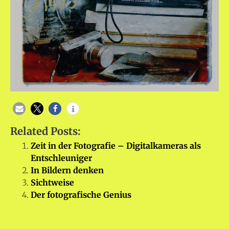
Related Posts:
Zeit in der Fotografie – Digitalkameras als
Entschleuniger
In Bildern denken
Sichtweise
Der fotografische Genius