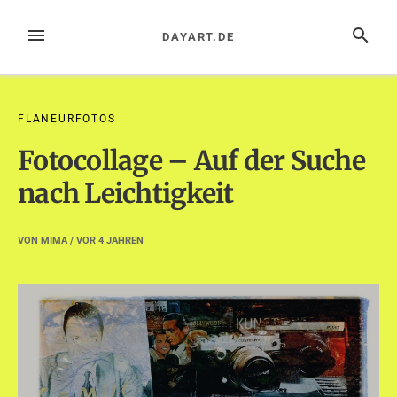
Zum
Inhalt
MENÜ
SUCHE
DAYART.DE
springen
FLANEURFOTOS
Fotocollage – Auf der Suche
nach Leichtigkeit
VON
MIMA
/ VOR
4 JAHREN