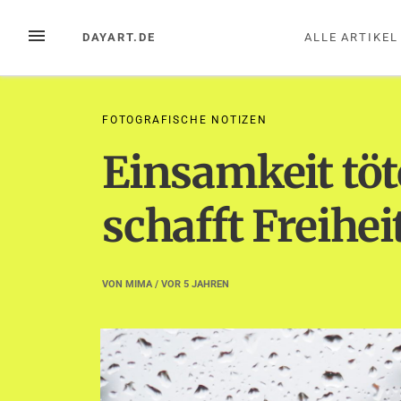
Zum
Inhalt
MENÜ
DAYART.DE
ALLE ARTIKEL
springen
FOTOGRAFISCHE NOTIZEN
Einsamkeit töt
schafft Freihei
VON
MIMA
/ VOR
5 JAHREN