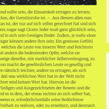
d sollte sein, die Einsamkeit ertragen zu lernen;
lückes, der Gemütsruhe ist. –
Aus diesem allen nun
an ist, der nur auf sich selbst gerechnet hat und sich
ann; sogar sagt Cicero: Jeder muß ganz glücklich sein,
nd in sich sein Genügen findet. Zudem, je mehr einer
eniger können andere ihm sein. Ein gewisses Gefühl
s, welches die Leute von innerm Wert und Reichtum
it andern die bedeutenden Opfer, welche sie
hweige dieselbe, mit merklicher Selbstverleugung, zu
von macht die gewöhnlichen Leute so gesellig und
 nämlich leichter, andere zu ertragen, als sich
daß was wirklichen Wert hat in der Welt nicht
htet wird keinen Wert hat. Hiervon ist die
ürdigen und Ausgezeichneten der Beweis und die
rd es in dem, der etwas rechtes an sich selber hat,
wenn er, erforderlichenfalls seine Bedürfnisse
Freiheit zu wahren, oder zu erweitern, und demnach