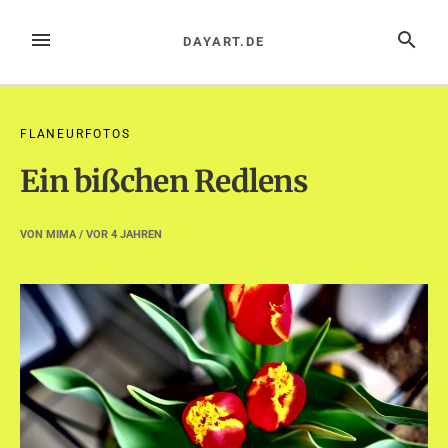
Zum
Inhalt
MENÜ
SUCHE
DAYART.DE
springen
FLANEURFOTOS
Ein bißchen Redlens
VON
MIMA
/ VOR
4 JAHREN