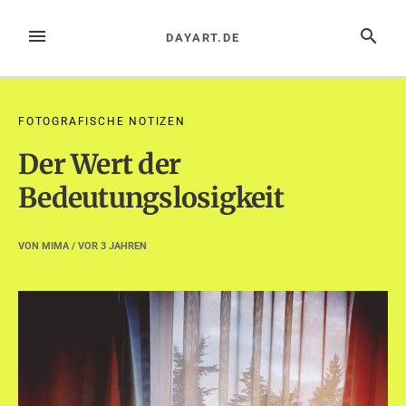
Zum
Inhalt
MENÜ
SUCHE
DAYART.DE
springen
FOTOGRAFISCHE NOTIZEN
Der Wert der
Bedeutungslosigkeit
VON
MIMA
/ VOR
3 JAHREN