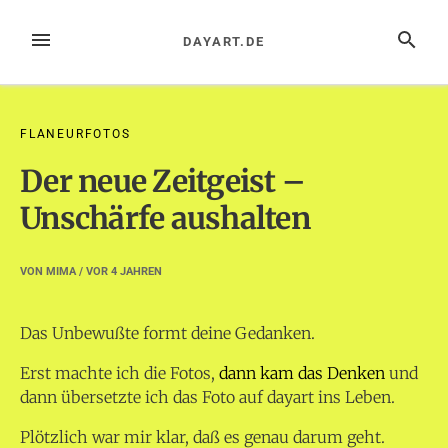
Zum
Inhalt
MENÜ
SUCHE
DAYART.DE
springen
FLANEURFOTOS
Der neue Zeitgeist –
Unschärfe aushalten
VON
MIMA
/ VOR
4 JAHREN
Das Unbewußte formt deine Gedanken.
Erst machte ich die Fotos,
dann kam das Denken
und
dann übersetzte ich das Foto auf dayart ins Leben.
Plötzlich war mir klar, daß es genau darum geht.