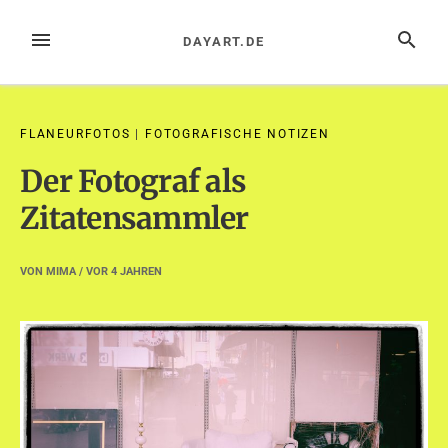
Zum
Inhalt
MENÜ
SUCHE
DAYART.DE
springen
FLANEURFOTOS
|
FOTOGRAFISCHE NOTIZEN
Der Fotograf als
Zitatensammler
VON
MIMA
/ VOR
4 JAHREN