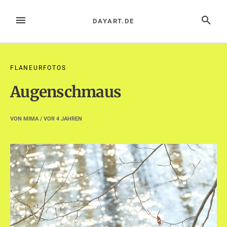
Zum
Inhalt
MENÜ
SUCHE
DAYART.DE
springen
FLANEURFOTOS
Augenschmaus
VON
MIMA
/ VOR
4 JAHREN