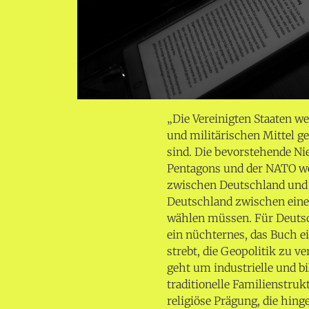
„Die Vereinigten Staaten we
und militärischen Mittel g
sind. Die bevorstehende Ni
Pentagons und der NATO we
zwischen Deutschland und
Deutschland zwischen eine
wählen müssen. Für Deutsch
ein nüchternes, das Buch e
strebt, die Geopolitik zu 
geht um industrielle und b
traditionelle Familienstru
religiöse Prägung, die hin