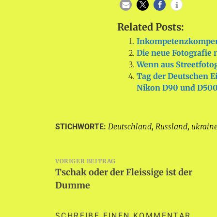
Related Posts:
Inkompetenzkompen
Die neue Fotografie
Wenn aus Streetfotog
Tag der Deutschen E
Nikon D90 und D50
Deutschland
Russland
ukrain
STICHWORTE:
,
,
Beitragsnavigation
VORIGER BEITRAG
Tschak oder der Fleissige ist der
Dumme
SCHREIBE EINEN KOMMENTAR