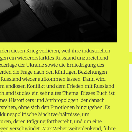
rden diesen Krieg verlieren, weil ihre industriellen
egen ein wiedererstarktes Russland unzureichend
ederlage der Ukraine sowie die Erniedrigung des
rden die Frage nach den künftigen Beziehungen
 Russland wieder aufkommen lassen. Dann wird
m endlosen Konflikt und dem Frieden mit Russland
land ist dies ein sehr altes Thema. Dieses Buch ist
ines Historikers und Anthropologen, der danach
verstehen, ohne sich den Emotionen hinzugeben. Es
ildungspolitische Machtverhältnisse, um
kturen, deren Prägung fortbesteht, und um eine
gegen verschwindet. Max Weber weiterdenkend, führe