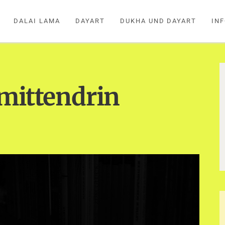
DALAI LAMA
DAYART
DUKHA UND DAYART
IN
mittendrin