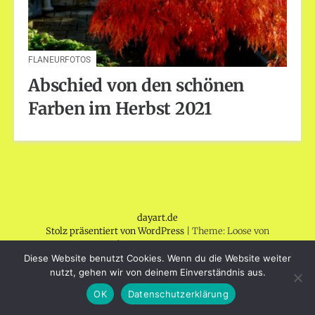
FLANEURFOTOS
Abschied von den schönen
Farben im Herbst 2021
dayart.de
Stolz präsentiert von WordPress
|
Theme: Loose von
BlogOnYourOwn.com
.
Diese Website benutzt Cookies. Wenn du die Website weiter
nutzt, gehen wir von deinem Einverständnis aus.
OK
Datenschutzerklärung