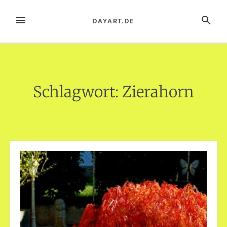
Zum
Inhalt
MENÜ
SUCHE
DAYART.DE
springen
Schlagwort:
Zierahorn