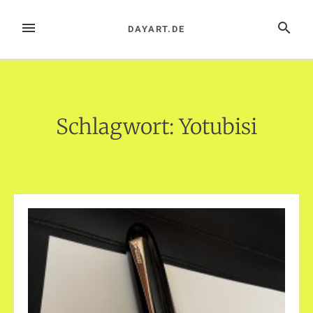
Zum
Inhalt
MENÜ
SUCHE
DAYART.DE
springen
Schlagwort:
Yotubisi